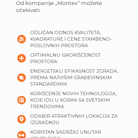
Od kompanije „Montex“ možete
očekivati:
ODLIČAN ODNOS KVALITETA,
KVADRATURE I CENE STAMBENO-
POSLOVNIH PROSTORA
OPTIMALNU ISKORIŠĆENOST
PROSTORA
ENERGETSKU EFIKASNOST ZGRADA,
PREMA NAJVIŠIM GRAĐEVINSKIM
STANDARDIMA
KORIŠĆENJE NOVIH TEHNOLOGIJA,
KOJE IDU U KORAK SA SVETSKIM
TRENDOVIMA
ODABIR ATRAKTIVNIH LOKACIJA ZA
IZGRADNJU
KORISTAN SADRŽAJ UNUTAR