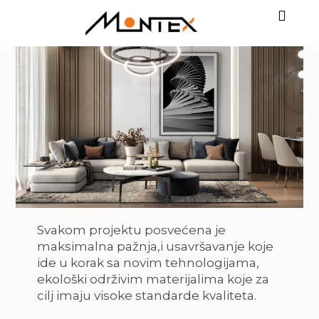
Skip
to
Toggl
content
Navig
HOME
PROJEKTI
AKTUELNOSTI
KONTAKT
Svakom projektu posvećena je
maksimalna pažnja,i usavršavanje koje
ide u korak sa novim tehnologijama,
ekološki održivim materijalima koje za
cilj imaju visoke standarde kvaliteta.