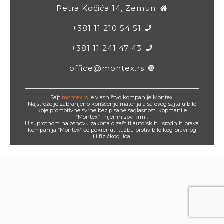
Petra Kočića 14, Zemun
+381 11 210 54 51
+381 11 241 47 43
office@montex.rs
Sajt
montex.rs
je vlasništvo kompanije Montex.
Najstrože je zabranjeno korišćenje materijala sa ovog sajta u bilo
koje promotivne svrhe bez pisane saglasnosti kopmanije
“Montex” i njenih spv firmi.
U suprotnom na osnovu zakona o zaštiti autorskih i srodnih prava
kompanija “Montex“ će pokrenuti tužbu protiv bilo kog pravnog
ili fizičkog lica.