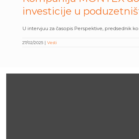
investicije u poduzetništ
U intervjuu za časopis Perspektive, predsednik 
27/02/2025
|
Vesti