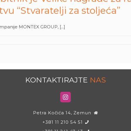
vu “Stvaratelji za stoljeća”
kompanije MONTEX GROUP, [...]
KONTAKTIRAJTE
NAS
Petra Kočića 14, Zemun
+381 11 210 54 51