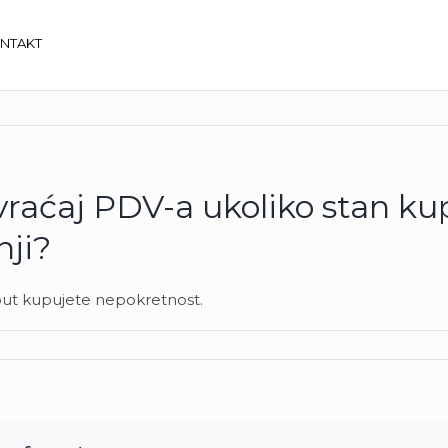
NTAKT
vraćaj PDV-a ukoliko stan k
nji?
put kupujete nepokretnost.