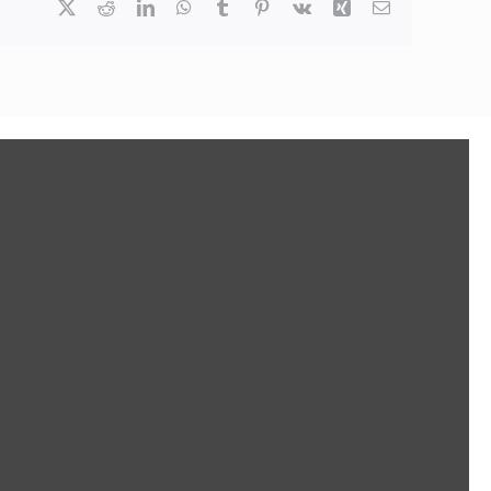
X
Reddit
LinkedIn
WhatsApp
Tumblr
Pinterest
Vk
Xing
Email